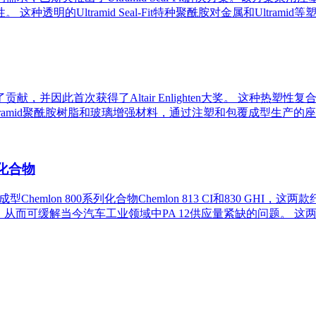
明的Ultramid Seal-Fit特种聚酰胺对金属和Ultram
因此首次获得了Altair Enlighten大奖。 这种热塑性复合
ramid聚酰胺树脂和玻璃增强材料，通过注塑和包覆成型生产的
2化合物
射成型Chemlon 800系列化合物Chemlon 813 CI和83
能，从而可缓解当今汽车工业领域中PA 12供应量紧缺的问题。 