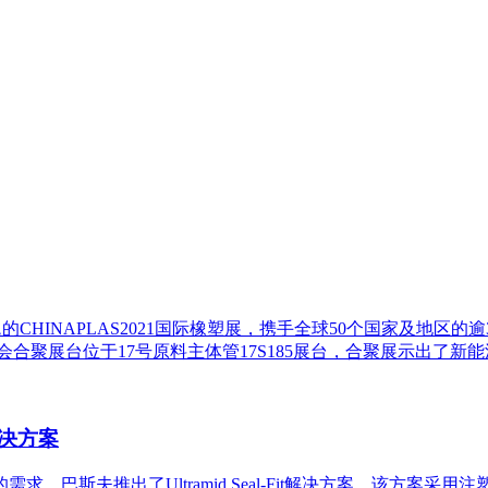
主题的CHINAPLAS2021国际橡塑展，携手全球50个国家及地
合聚展台位于17号原料主体管17S185展台，合聚展示出了
决方案
，巴斯夫推出了Ultramid Seal-Fit解决方案。该方案