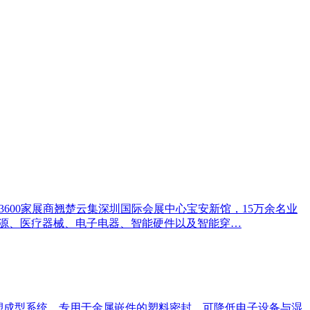
区的逾3600家展商翘楚云集深圳国际会展中心宝安新馆，15万余名业
新能源、医疗器械、电子电器、智能硬件以及智能穿…
采用注塑成型系统，专用于金属嵌件的塑料密封，可降低电子设备与湿